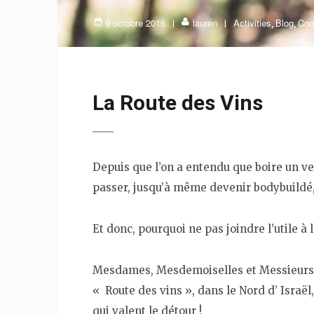
9 octobre 2016
lauren
Activities
Blog
Con
,
,
La Route des Vins
Depuis que l’on a entendu que boire un ver
passer, jusqu’à même devenir bodybuildé, s’
Et donc, pourquoi ne pas joindre l’utile 
Mesdames, Mesdemoiselles et Messieurs, a
« Route des vins », dans le Nord d’ Israë
qui valent le détour !