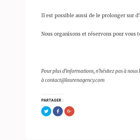
Il est possible aussi de le prolonger sur d
Nous organisons et réservons pour vous to
Pour plus d’informations, n’hésitez pas à nous 
à contact@laurenagency.com
PARTAGER :
Partager
Partager
Cliquez
sur
sur
pour
Twitter(ouvre
Facebook(ouvre
partager
dans
dans
sur
une
une
Google+
nouvelle
nouvelle
(ouvre
fenêtre)
fenêtre)
dans
une