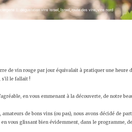
ciergerie
dégustation vins israel
Israel
route des vins
vins nord
,
,
,
re de vin rouge par jour équivalait à pratiquer une heure d
il le fallait !
à l’agréable, en vous emmenant à la découverte, de notre be
mateurs de bons vins (ou pas), nous avons décidé de partag
l, en vous glissant bien évidemment, dans le programme, deux