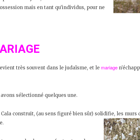
possession mais en tant qu’individus, pour ne
MARIAGE
mariage
revient très souvent dans le judaïsme, et le
n’échappe
n avons sélectionné quelques une.
Cala construit, (au sens figuré bien sûr) solidifie, les murs 
e.