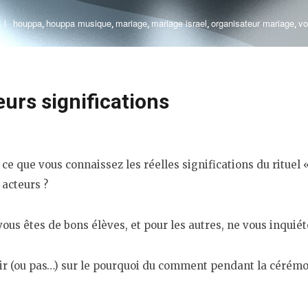
houppa
houppa musique
mariage
mariage israel
organisateur mariage
vo
,
,
,
,
,
eurs significations
est ce que vous connaissez les réelles significations du ritu
 acteurs ?
ous êtes de bons élèves, et pour les autres, ne vous inquiét
oir (ou pas…) sur le pourquoi du comment pendant la cérém