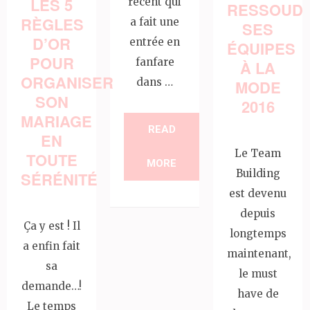
LES 5
récent qui
RESSOUD
RÈGLES
a fait une
SES
D’OR
entrée en
ÉQUIPES
POUR
fanfare
À LA
ORGANISER
dans …
MODE
SON
2016
MARIAGE
READ
EN
Le Team
TOUTE
MORE
Building
SÉRÉNITÉ
est devenu
depuis
Ça y est ! Il
longtemps
a enfin fait
maintenant,
sa
le must
demande…!
have de
Le temps