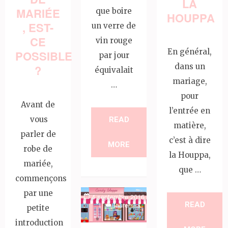
LA
MARIÉE
que boire
HOUPPA
, EST-
un verre de
CE
vin rouge
En général,
POSSIBLE
par jour
dans un
?
équivalait
mariage,
…
pour
Avant de
l’entrée en
vous
READ
matière,
parler de
c’est à dire
MORE
robe de
la Houppa,
mariée,
que …
commençons
par une
4 septembre 2016
READ
lauren
petite
introduction