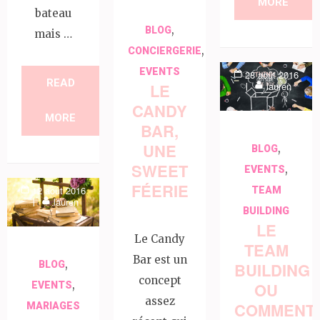
MORE
bateau
,
BLOG
mais …
,
CONCIERGERIE
EVENTS
28 août 2016
READ
lauren
LE
CANDY
MORE
BAR,
UNE
,
BLOG
SWEET
,
EVENTS
FÉERIE
12 août 2016
TEAM
lauren
BUILDING
LE
Le Candy
TEAM
Bar est un
,
BUILDING
BLOG
concept
,
OU
EVENTS
assez
COMMENT
MARIAGES