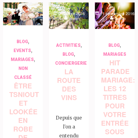
15 janvier 2017
9 octobre 2016
11 septembre 2016
lauren
lauren
lauren
,
BLOG
,
,
ACTIVITIES
BLOG
,
EVENTS
,
BLOG
MARIAGES
,
MARIAGES
HIT
CONCIERGERIE
NON
PARADE
LA
MARIAGE:
CLASSÉ
ROUTE
ÊTRE
LES 12
DES
TSNIOUT
TITRES
VINS
ET
POUR
LOOKÉE
VOTRE
Depuis que
EN
ENTRÉE
ROBE
l’on a
SOUS
DE
entendu