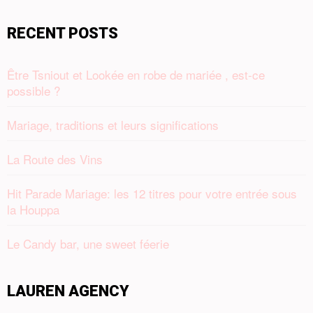
RECENT POSTS
Être Tsniout et Lookée en robe de mariée , est-ce
possible ?
Mariage, traditions et leurs significations
La Route des Vins
Hit Parade Mariage: les 12 titres pour votre entrée sous
la Houppa
Le Candy bar, une sweet féerie
LAUREN AGENCY