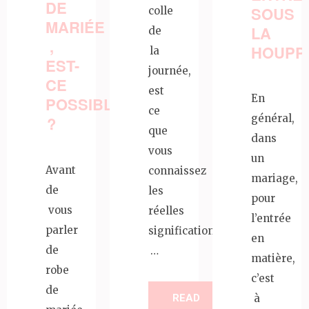
DE
SOUS
colle
MARIÉE
LA
de
,
HOUPP
la
EST-
journée,
CE
est
En
POSSIBLE
ce
général,
?
que
dans
vous
un
Avant
connaissez
mariage,
de
les
pour
vous
réelles
l’entrée
parler
significations
en
de
…
matière,
robe
c’est
de
READ
à