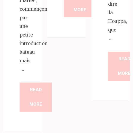
mariée,
dire
commençons
MORE
la
par
Houppa,
une
que
petite
…
introduction
bateau
READ
mais
…
MORE
READ
MORE