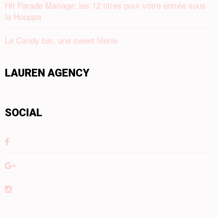
Hit Parade Mariage: les 12 titres pour votre entrée sous
la Houppa
Le Candy bar, une sweet féerie
LAUREN AGENCY
SOCIAL