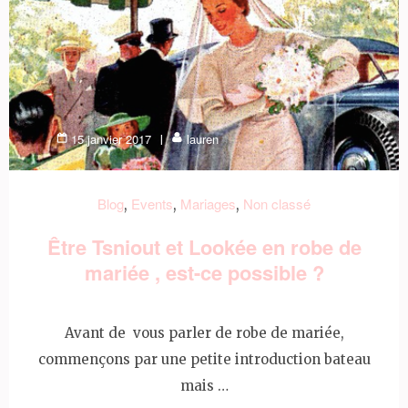
15 janvier 2017
lauren
Blog
Events
Mariages
Non classé
,
,
,
Être Tsniout et Lookée en robe de
mariée , est-ce possible ?
Avant de vous parler de robe de mariée,
commençons par une petite introduction bateau
mais …