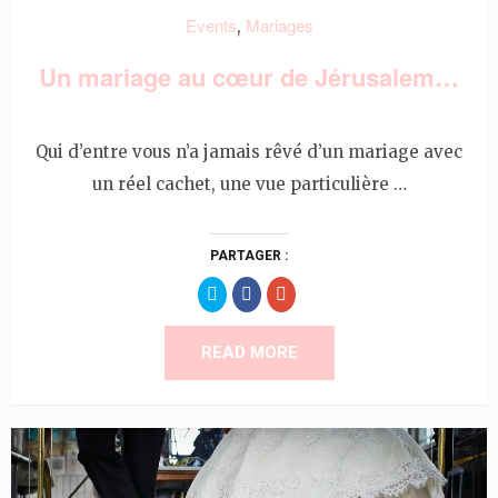
Events
Mariages
,
Un mariage au cœur de Jérusalem…
Qui d’entre vous n’a jamais rêvé d’un mariage avec
un réel cachet, une vue particulière …
PARTAGER :
Partager
Partager
Cliquez
sur
sur
pour
Twitter(ouvre
Facebook(ouvre
partager
dans
dans
sur
une
une
Google+
READ MORE
nouvelle
nouvelle
(ouvre
fenêtre)
fenêtre)
dans
une
nouvelle
fenêtre)