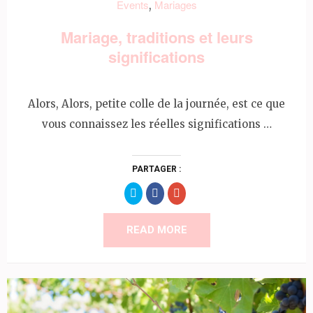
Events
Mariages
,
Mariage, traditions et leurs
significations
Alors, Alors, petite colle de la journée, est ce que
vous connaissez les réelles significations …
PARTAGER :
Partager
Partager
Cliquez
sur
sur
pour
Twitter(ouvre
Facebook(ouvre
partager
dans
dans
sur
une
une
Google+
READ MORE
nouvelle
nouvelle
(ouvre
fenêtre)
fenêtre)
dans
une
nouvelle
fenêtre)