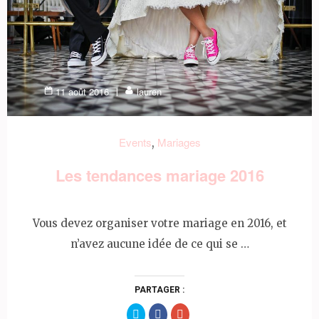
11 août 2016
lauren
Events
Mariages
,
Les tendances mariage 2016
Vous devez organiser votre mariage en 2016, et
n’avez aucune idée de ce qui se …
PARTAGER :
Partager
Partager
Cliquez