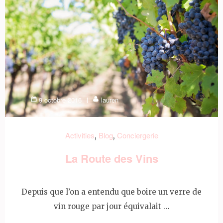
9 octobre 2016
lauren
Activities
Blog
Conciergerie
,
,
La Route des Vins
Depuis que l’on a entendu que boire un verre de
vin rouge par jour équivalait …