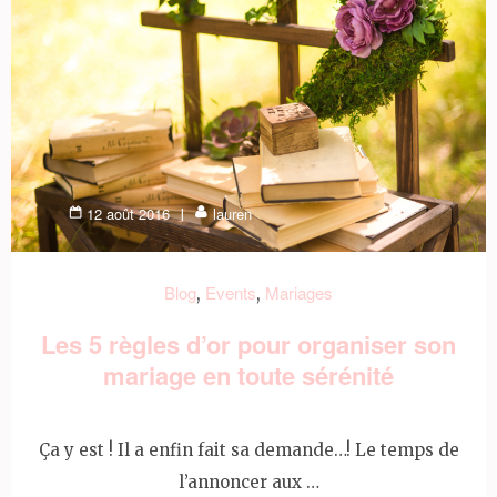
12 août 2016
lauren
Blog
Events
Mariages
,
,
Les 5 règles d’or pour organiser son
mariage en toute sérénité
Ça y est ! Il a enfin fait sa demande…! Le temps de
l’annoncer aux …