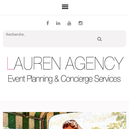
Recher
Lauren Agency | Le blog