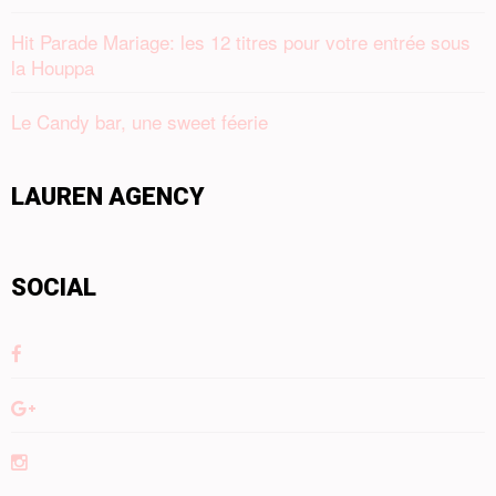
Hit Parade Mariage: les 12 titres pour votre entrée sous
la Houppa
Le Candy bar, une sweet féerie
LAUREN AGENCY
SOCIAL