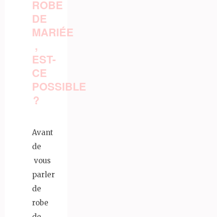
ROBE
DE
MARIÉE
,
EST-
CE
POSSIBLE
?
Avant
de
vous
parler
de
robe
de