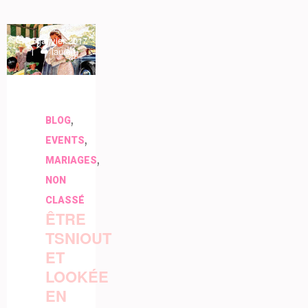
15 janvier 2017
lauren
,
BLOG
,
EVENTS
,
MARIAGES
NON
CLASSÉ
ÊTRE
TSNIOUT
ET
LOOKÉE
EN